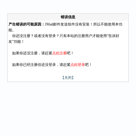
错误信息
产生错误的可能原因：
JMail邮件发送组件没有安装！所以不能使用本功
能。
你还没注册？或者没有登录？只有本站的注册用户才能使用“告诉好
友”功能！
如果你还没注册，请赶紧
点此注册
吧！
如果你已经注册但还没登录，请赶紧
点此登录
吧！
【关闭】