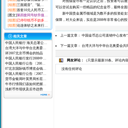
对熊猫金币有一定认识之后，投资者可以通过
[组图]
三面观音”、“鼠…
可以尝试去购买一些精品的纪念金币，最终全面
[组图]
首套10元人民币工…
新中国贵金属币领域是为数不多的投资处女地
[图文]
第四套同号钞升值…
保障，对大众来说，实在是2008年非常省心的
[组图]
已停印纸币不妨多…
[组图]
论连体钞之未来行…
上一篇文章：
中国金币总公司直销中心发布“
相关文章
中国人民银行 海关总署公…
下一篇文章：
台湾大洋与中华台北奥委会共同
台湾大洋与中华台北奥委…
评2007北京币博会的拍品
中国人民银行发行2008中…
网友评论：
（只显示最新10条。评论内
中国人民银行公告 〔200…
07北京国际钱币博览会钱…
没有任何评论
中国人民银行公告〔2007…
货币金银局叶英男局长莅…
牛市行情我们该如何把握…
浅析币市现状及后市趋势