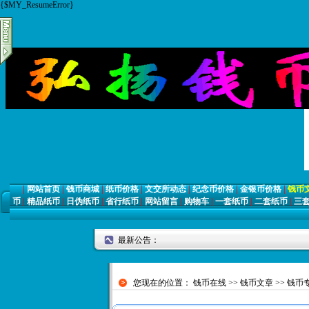
{$MY_ResumeError}
|
网站首页
|
钱币商城
|
纸币价格
|
文交所动态
|
纪念币价格
|
金银币价格
|
钱币
币
|
精品纸币
|
日伪纸币
|
省行纸币
|
网站留言
|
购物车
|
一套纸币
|
二套纸币
|
三
最新公告：
您现在的位置：
钱币在线
>>
钱币文章
>>
钱币