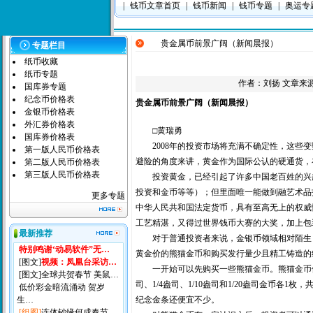
|
钱币文章首页
|
钱币新闻
|
钱币专题
|
奥运专
贵金属币前景广阔（新闻晨报）
专题栏目
纸币收藏
纸币专题
作者：
刘扬
文章来源：
国库券专题
纪念币价格表
贵金属币前景广阔（新闻晨报）
金银币价格表
外汇券价格表
□黄瑞勇
国库券价格表
2008年的投资市场将充满不确定性，这些变
第一版人民币价格表
避险的角度来讲，黄金作为国际公认的硬通货，
第二版人民币价格表
第三版人民币价格表
投资黄金，已经引起了许多中国老百姓的兴趣
投资和金币等等）；但里面唯一能做到融艺术品
更多专题
中华人民共和国法定货币，具有至高无上的权威
工艺精湛，又得过世界钱币大赛的大奖，加上包
最新推荐
对于普通投资者来说，金银币领域相对陌生，在
特别鸣谢‘动易软件”无…
黄金价的熊猫金币和购买发行量少且精工铸造的
[图文]
视频：凤凰台采访…
一开始可以先购买一些熊猫金币。熊猫金币位列
[图文]
全球共贺春节 美鼠…
司、1/4盎司、1/10盎司和1/20盎司金币各
低价彩金暗流涌动 贺岁
生…
纪念金条还便宜不少。
[组图]
连体钞缘何成春节…