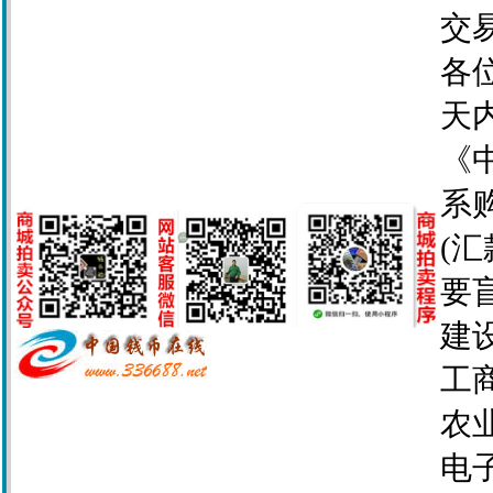
交
各
天
《
系
(
要
建设
工商
农业
电子