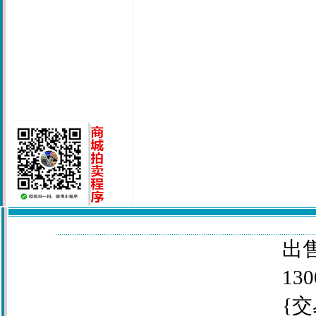
出售
130
{交