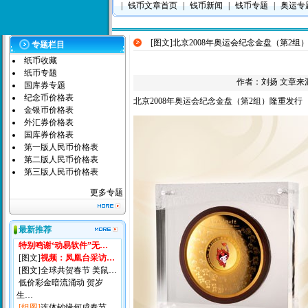
|
钱币文章首页
|
钱币新闻
|
钱币专题
|
奥运专
[图文]
北京2008年奥运会纪念金盘（第2组
专题栏目
纸币收藏
纸币专题
作者：
刘扬
文章来源：
国库券专题
纪念币价格表
北京2008年奥运会纪念金盘（第2组）隆重发行
金银币价格表
外汇券价格表
国库券价格表
第一版人民币价格表
第二版人民币价格表
第三版人民币价格表
更多专题
最新推荐
特别鸣谢‘动易软件”无…
[图文]
视频：凤凰台采访…
[图文]
全球共贺春节 美鼠…
低价彩金暗流涌动 贺岁
生…
[组图]
连体钞缘何成春节…