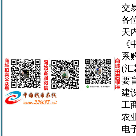
交
各
天
《
系
(
要
建设
工商
农业
电子