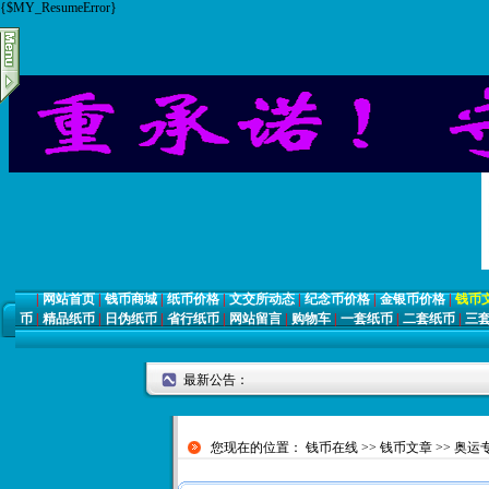
{$MY_ResumeError}
|
网站首页
|
钱币商城
|
纸币价格
|
文交所动态
|
纪念币价格
|
金银币价格
|
钱币
币
|
精品纸币
|
日伪纸币
|
省行纸币
|
网站留言
|
购物车
|
一套纸币
|
二套纸币
|
三
最新公告：
您现在的位置：
钱币在线
>>
钱币文章
>>
奥运