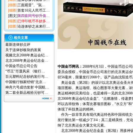
[组图]
三面观音”、“鼠…
[组图]
首套10元人民币工…
[图文]
第四套同号钞升值…
[组图]
已停印纸币不妨多…
[组图]
论连体钞之未来行…
相关文章
最新连体钞点评
关于连体钞板块的发展
视频北京2008年奥运会纪…
北京2008年奥运会纪念金…
中国金币总公司公告
中国金币网讯：
2008年6月3日，中国金币总
“币王”尽显风采 《银行…
委员会授权，中国金币总公司发行的北京奥运会特许
百元塑料纪念钞的发行与…
径56毫米，限量发行2008个。该产品由沈阳
中国银行独家经销“北京…
奥运金盘（第2组）的设计以北京奥运会圣火传
神舟六号成功发射 中国航…
项目图标、奥运场馆、核心图形等大量元素，浓
第二套全新品相拾元钞可…
奥运精神的完美结合，也是难得一见的北京200
京2008年奥运会纪念金盘”、“点燃激情，传递
环以吉祥纹饰；体育比赛项目图标，“水立方”
体现了科技奥运的精神。
作为一款非常具有现代奥运特色和中国传统文化内
发行量比第一组减少了3/4；其二是精美性，
纳了北京奥运会大量文化元素。
北京2008年奥运会纪念金盘（第2组）用多