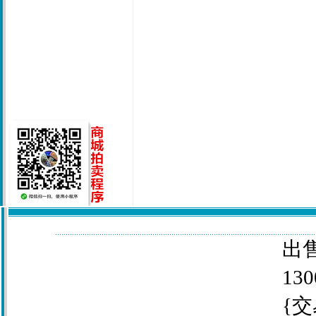
出售
130
{交