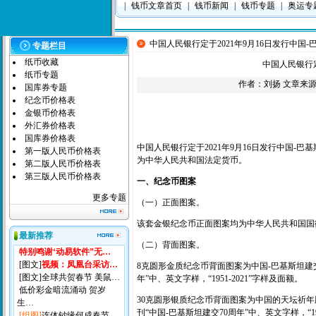
|
钱币文章首页
|
钱币新闻
|
钱币专题
|
奥运专
中国人民银行定于2021年9月16日发行中国
专题栏目
纸币收藏
中国人民银行定
纸币专题
作者：
刘扬
文章来源：本
国库券专题
纪念币价格表
金银币价格表
外汇券价格表
国库券价格表
中国人民银行定于2021年9月16日发行中国-
第一版人民币价格表
为中华人民共和国法定货币。
第二版人民币价格表
第三版人民币价格表
一、纪念币图案
更多专题
（一）正面图案。
该套金银纪念币正面图案均为中华人民共和国国
最新推荐
（二）背面图案。
特别鸣谢‘动易软件”无…
[图文]
视频：凤凰台采访…
8克圆形金质纪念币背面图案为中国-巴基斯坦建
[图文]
全球共贺春节 美鼠…
年”中、英文字样，“1951-2021”字样及面额。
低价彩金暗流涌动 贺岁
30克圆形银质纪念币背面图案为中国的天坛祈
生…
刊“中国-巴基斯坦建交70周年”中、英文字样，“195
[组图]
连体钞缘何成春节…