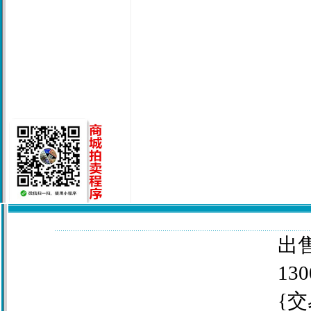
出售
130
{交