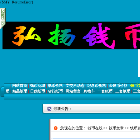
{$MY_ResumeError}
|
网站首页
|
钱币商城
|
纸币价格
|
文交所动态
|
纪念币价格
|
金银币价格
|
钱币
币
|
精品纸币
|
日伪纸币
|
省行纸币
|
网站留言
|
购物车
|
一套纸币
|
二套纸币
|
三
最新公告：
您现在的位置：
钱币在线
>>
钱币文章
>>
钱币