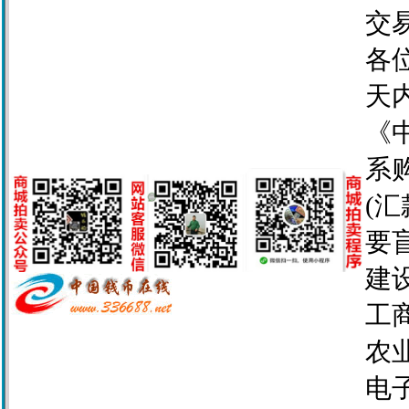
交
各
天
《
系
(
要
建设
工商
农业
电子