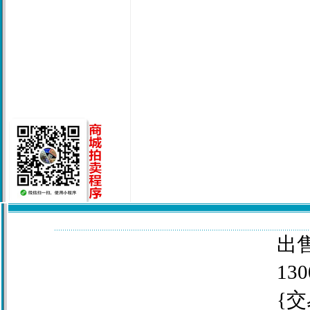
出售
130
{交