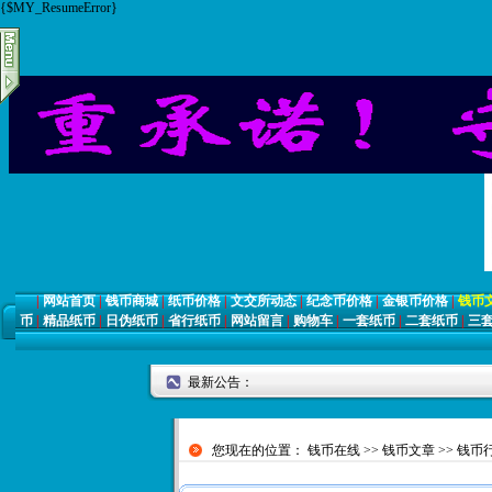
{$MY_ResumeError}
|
网站首页
|
钱币商城
|
纸币价格
|
文交所动态
|
纪念币价格
|
金银币价格
|
钱币
币
|
精品纸币
|
日伪纸币
|
省行纸币
|
网站留言
|
购物车
|
一套纸币
|
二套纸币
|
三
最新公告：
您现在的位置：
钱币在线
>>
钱币文章
>>
钱币