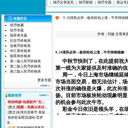
|
钱币文章首页
|
钱币新闻
|
钱币专题
|
奥运专
9. 24清风点评—板块轮动上涨，牛市持续稳
专题栏目
纸币收藏
纸币专题
作者：
刘扬
文章来源：
国库券专题
纪念币价格表
金银币价格表
外汇券价格表
9. 24清风点评—板块轮动上涨，牛市持续稳健~
国库券价格表
中秋节快到了，在此提前祝
第一版人民币价格表
第二版人民币价格表
第一线为大家提供及时准确的信
第三版人民币价格表
周一，今日上海市场继续延
更多专题
市场当面交易，都无法估计，场
次补涨的确很是火爆，此次补涨
扬。目前市场板块轮动现象明显
最新推荐
的机会参与此次牛市。
特别鸣谢‘动易软件”无…
[图文]
视频：凤凰台采访…
彩金今日依旧是领头羊，在
[图文]
全球共贺春节 美鼠…
人。黛玉夺魁8100-8500元成交
低价彩金暗流涌动 贺岁
涨至6300元,6150元主力继
生…
[组图]
连体钞缘何成春节…