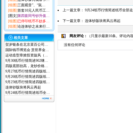
日由于货源稀少，价格上升至390
[组图]
三面观音”、“鼠…
后市继续走牛，低价位的彩金币
上一篇文章：
9月24纸币行情简述纸币全部
[组图]
首套10元人民币工…
是彩金生肖中的一匹黑马，最近
[图文]
第四套同号钞升值…
下一篇文章：
连体钞版块将风云再起
[组图]
已停印纸币不妨多…
关注。
[组图]
论连体钞之未来行…
彩银板块近日走势也不错，挑滑车
网友评论：
（只显示最新10条。评论内
关注5盎司彩银板块。
相关文章
奥运板块近日处于一个调整
贺岁银条在北京菜百公司…
没有任何评论
国际钱币博览会 赏世界金…
不断，后市可重点关注，趁此现
运动造型章掀投资旋风（…
错的品种。奥运会第（2组）金银
9月30纸币行情简述902继…
跃。长方盒与分体盒银币横盘在26
四版底部抬高，龙钞价格…
9月27纸币行情简述四版纸…
组）金银大套全同号在23500元
9月26纸币行情简述四版纸…
和3000元的位置有少量的成交
9月25纸币行情简述四版纸…
投资建议：从目前的盘面看，
连体钞版块将风云再起
9月24纸币行情简述纸币全…
00元上涨至4000元，如果突
可重点关注，目前京剧系列彩金
上扬，低价位在例如群英会、闹
（以上纯属个人观点，投资