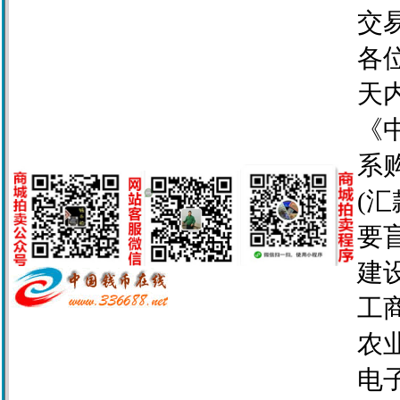
交
各
天
《
系
(
要
建设
工商
农业
电子