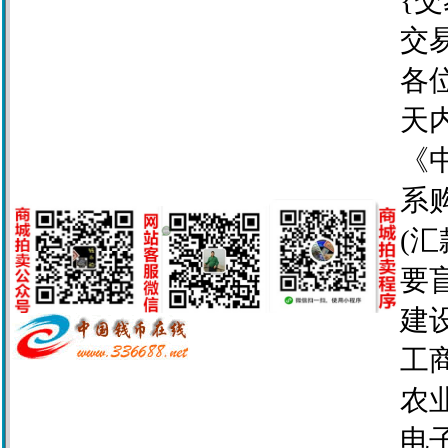
交
各
天
《
系
(
要
建设
工商
农业
电子