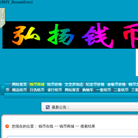
{$MY_ResumeError}
|
网站首页
|
钱币商城
|
纸币价格
|
文交所动态
|
纪念币价格
|
金银币价格
|
钱币
币
|
精品纸币
|
日伪纸币
|
省行纸币
|
网站留言
|
购物车
|
一套纸币
|
二套纸币
|
三
最新公告：
您现在的位置：
钱币在线
>>
钱币商城
>> 搜索结果