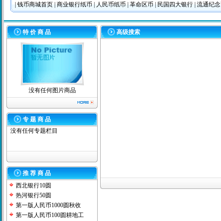
|
钱币商城首页
|
商业银行纸币
|
人民币纸币
|
革命区币
|
民国四大银行
|
流通纪
特 价 商 品
高级搜索
没有任何图片商品
专 题 商 品
没有任何专题栏目
推 荐 商 品
西北银行10圆
热河银行50圆
第一版人民币1000圆秋收
第一版人民币100圆耕地工