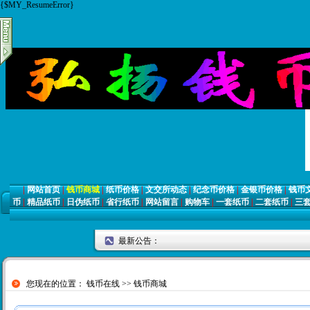
{$MY_ResumeError}
|
网站首页
|
钱币商城
|
纸币价格
|
文交所动态
|
纪念币价格
|
金银币价格
|
钱币
币
|
精品纸币
|
日伪纸币
|
省行纸币
|
网站留言
|
购物车
|
一套纸币
|
二套纸币
|
三
最新公告：
您现在的位置：
钱币在线
>>
钱币商城