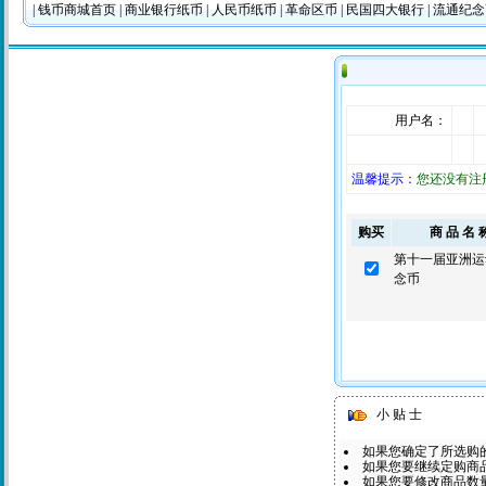
|
钱币商城首页
|
商业银行纸币
|
人民币纸币
|
革命区币
|
民国四大银行
|
流通纪
用户名：
温馨提示：
您还没有注
购买
商 品 名 
第十一届亚洲运
念币
小 贴 士
如果您确定了所选购
如果您要继续定购商品
如果您要修改商品数