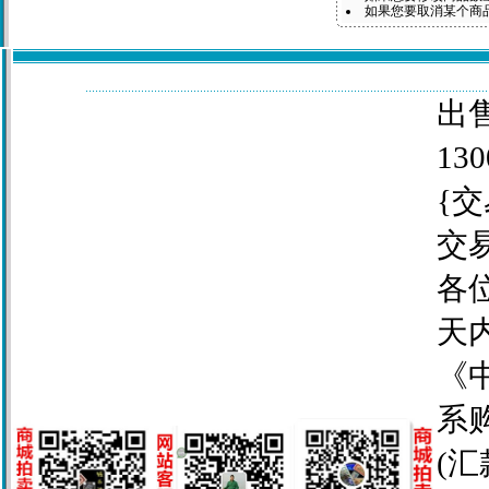
如果您要取消某个商
出售
130
{交
交
各
天
《
系
(