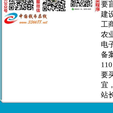
要
建设
工商
农业
电子
备案
110
要
宜
站