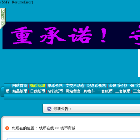
{$MY_ResumeError}
|
网站首页
|
钱币商城
|
纸币价格
|
文交所动态
|
纪念币价格
|
金银币价格
|
钱币
币
|
精品纸币
|
日伪纸币
|
省行纸币
|
网站留言
|
购物车
|
一套纸币
|
二套纸币
|
三
最新公告：
您现在的位置：
钱币在线
>>
钱币商城