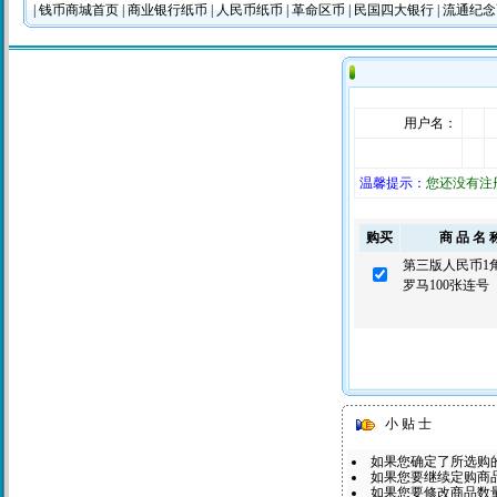
|
钱币商城首页
|
商业银行纸币
|
人民币纸币
|
革命区币
|
民国四大银行
|
流通纪
用户名：
温馨提示：
您还没有注
购买
商 品 名 
第三版人民币1
罗马100张连号
小 贴 士
如果您确定了所选购
如果您要继续定购商品
如果您要修改商品数