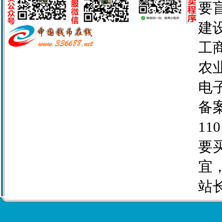
要
建设
工商
农业
电子
备案
110
要
宜
站