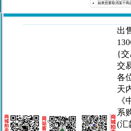
如果您要取消某个商
出售
130
{交
交
各
天
《
系
(