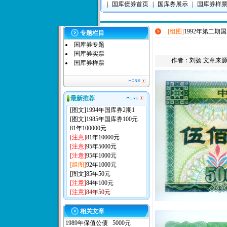
|
国库债券首页
|
国库券展示
|
国库券样
[组图]
1992年第二期国
专题栏目
国库券专题
国库券实票
作者：
刘扬
文章来源：本
国库券样票
最新推荐
[图文]
1994年国库券2期1
[图文]
1985年国库券100元
81年100000元
[注意]
81年10000元
[注意]
95年5000元
[注意]
95年1000元
[组图]
92年1000元
[图文]
85年50元
[注意]
84年100元
[注意]
84年50元
相关文章
1989年保值公债 5000元