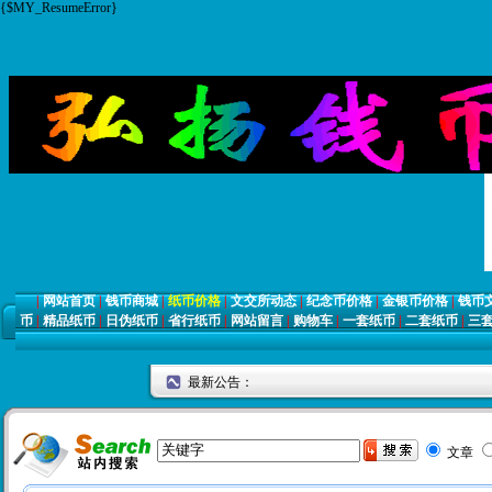
{$MY_ResumeError}
|
网站首页
|
钱币商城
|
纸币价格
|
文交所动态
|
纪念币价格
|
金银币价格
|
钱币
币
|
精品纸币
|
日伪纸币
|
省行纸币
|
网站留言
|
购物车
|
一套纸币
|
二套纸币
|
三
最新公告：
文章