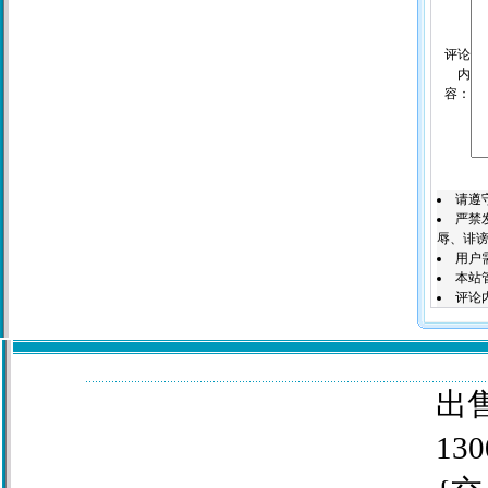
评论
内
容：
请遵
严禁
辱、诽谤
用户
本站
评论
出售
130