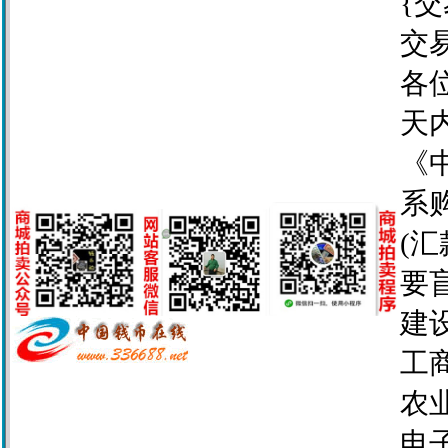
{交
交
各
天
《
系
(
要
建设
工商
农业
电子