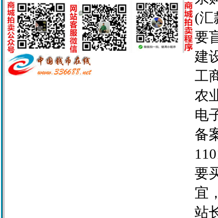
(
要
建设
工商
农业
电子
备案
110
要
宜
站