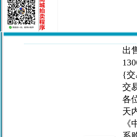
出售
130
{交
交
各
天
《
系