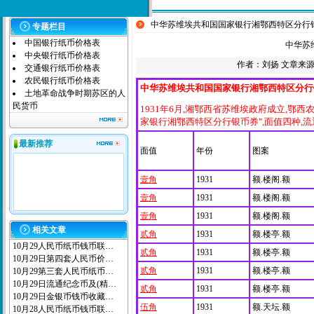
中华苏维埃共和国国家银行湘鄂西特区分行
专题栏目
中国银行纸币价格表
中华苏
中央银行纸币价格表
作者：
刘扬
文章来源：本
交通银行纸币价格表
农民银行纸币价格表
中华苏维埃共和国国家银行湘鄂西特区分行
土地革命战争时期苏区的人
民货币
1931年6月,湘鄂西省苏维埃政府成立,鄂
家银行湘鄂西特区分行银币券",面值四种,流
最新推荐
面值
年份
图案
壹角
1931
额.楼阁.额
壹角
1931
额.楼阁.额
壹角
1931
额.楼阁.额
相关文章
贰角
1931
额.楼亭.额
10月29人民币纸币钱币联…
贰角
1931
额.楼亭.额
10月29日第四套人民币价…
贰角
1931
额.楼亭.额
10月29第三套人民币纸币…
10月29日流通纪念币及(精…
贰角
1931
额.楼亭.额
10月29日金银币钱币收藏…
伍角
1931
额.天坛.额
10月28人民币纸币钱币联…