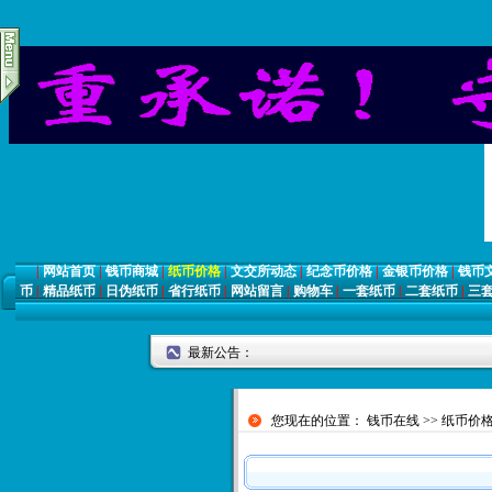
|
网站首页
|
钱币商城
|
纸币价格
|
文交所动态
|
纪念币价格
|
金银币价格
|
钱币
币
|
精品纸币
|
日伪纸币
|
省行纸币
|
网站留言
|
购物车
|
一套纸币
|
二套纸币
|
三
最新公告：
您现在的位置：
钱币在线
>>
纸币价