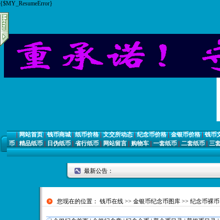
{$MY_ResumeError}
|
网站首页
|
钱币商城
|
纸币价格
|
文交所动态
|
纪念币价格
|
金银币价格
|
钱币
币
|
精品纸币
|
日伪纸币
|
省行纸币
|
网站留言
|
购物车
|
一套纸币
|
二套纸币
|
三
最新公告：
您现在的位置：
钱币在线
>>
金银币纪念币图库
>>
纪念币裸币