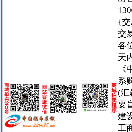
130
{交
交
各
天
《
系
(
要
建设
工商