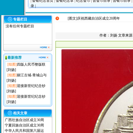
|
金银纪念首页
|
金银纪念章
|
纪念金币
|
普金币目录
|
普银币目录
|
录
|
[图文]
庆祝西藏自治区成立20周年
专题栏目
没有任何专题栏目
作者：
刘扬
文章来源：本
最新推荐
[组图]
四版人民币整版联
[刘扬]
[组图]
丽江古城-青城山与
[刘扬]
[组图]
迎接新世纪纪念钞
[刘扬]
[组图]
迎接新世纪纪念钞
[刘扬]
相关文章
广西壮族自治区成立30周
宁夏回族自治区成立30周
中华人民共和国第六届运