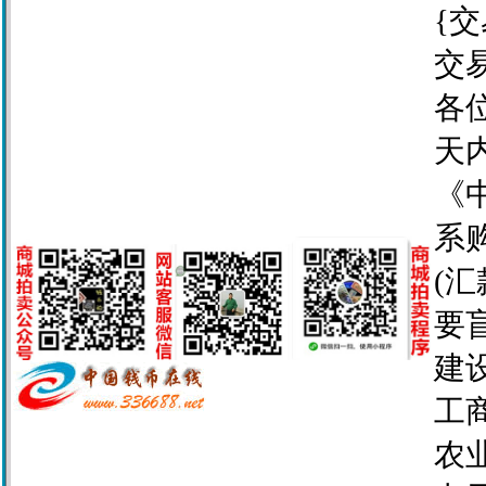
{交
交
各
天
《
系
(
要
建设
工商
农业