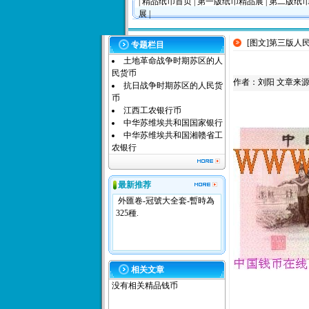
|
精品纸币首页
|
第一版纸币精品展
|
第二版纸
展
|
[图文]
第三版人民
专题栏目
土地革命战争时期苏区的人
民货币
作者：
刘阳
文章来源：本
抗日战争时期苏区的人民货
币
江西工农银行币
中华苏维埃共和国国家银行
中华苏维埃共和国湘赣省工
农银行
最新推荐
外匯卷-冠號大全套-暫時為
325種.
相关文章
没有相关精品钱币