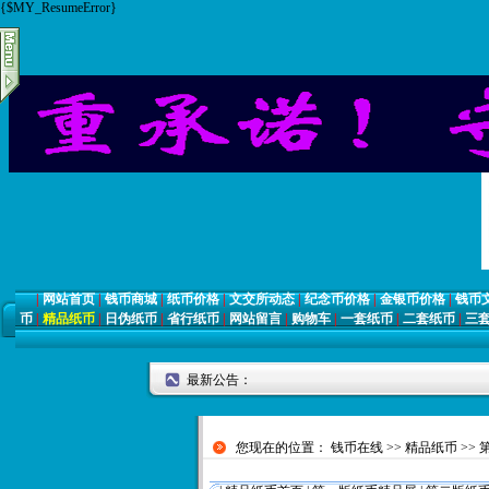
{$MY_ResumeError}
|
网站首页
|
钱币商城
|
纸币价格
|
文交所动态
|
纪念币价格
|
金银币价格
|
钱币
币
|
精品纸币
|
日伪纸币
|
省行纸币
|
网站留言
|
购物车
|
一套纸币
|
二套纸币
|
三
最新公告：
您现在的位置：
钱币在线
>>
精品纸币
>>