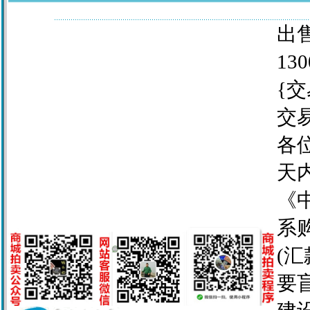
出售
130
{交
交
各
天
《
系
(
要