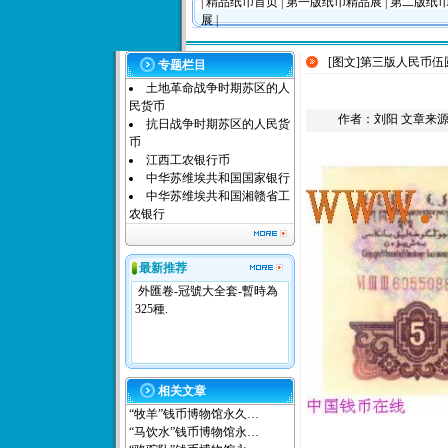
|
精品纸币首页
|
第一版纸币精品展
|
第二版纸
展
|
[图文]
第三版人民币伍
专题栏目
土地革命战争时期苏区的人
民货币
作者：
刘阳
文章来源：本
抗日战争时期苏区的人民货
币
江西工农银行币
中华苏维埃共和国国家银行
中华苏维埃共和国湘赣省工
农银行
最新推荐
外匯卷-冠號大全套-暫時為
325種.
相关文章
“牧羊”钱币博物馆永久…
“马饮水”钱币博物馆永…