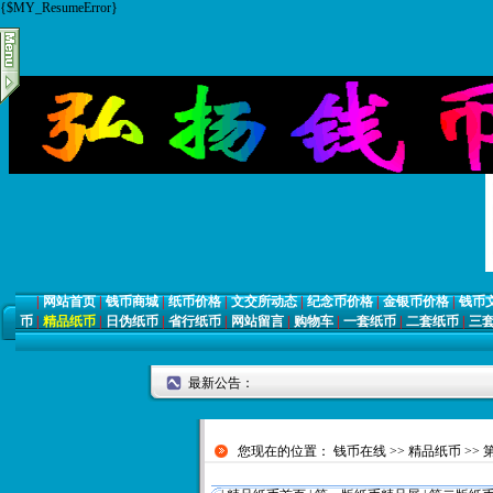
{$MY_ResumeError}
|
网站首页
|
钱币商城
|
纸币价格
|
文交所动态
|
纪念币价格
|
金银币价格
|
钱币
币
|
精品纸币
|
日伪纸币
|
省行纸币
|
网站留言
|
购物车
|
一套纸币
|
二套纸币
|
三
最新公告：
您现在的位置：
钱币在线
>>
精品纸币
>>