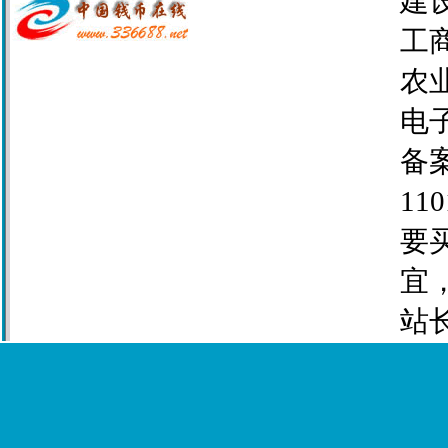
建设
工商
农业
电子
备案
110
要
宜
站