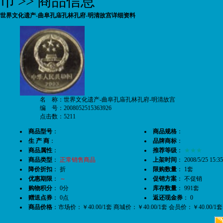
币
>> 商品信息
世界文化遗产-曲阜孔庙孔林孔府-明清故宫详细资料
名 称：世界文化遗产-曲阜孔庙孔林孔府-明清故宫
编 号：2008052515363926
点击数：5211
商品型号
：
商品规格
：
生 产 商
：
品牌商标
：
商品属性
：
推荐等级
：
★★★
商品类型
：
正常销售商品
上架时间
： 2008/5/25 15:35
降价折扣
： 折
限购数量
： 1套
优惠期限
：
～
促销方案
： 不促销
购物积分
： 0分
库存数量
： 991套
赠送点券
： 0点
返还现金券
： 0
商品价格
：市场价：￥40.00/1套 商城价：￥40.00/1套 会员价：￥40.00/