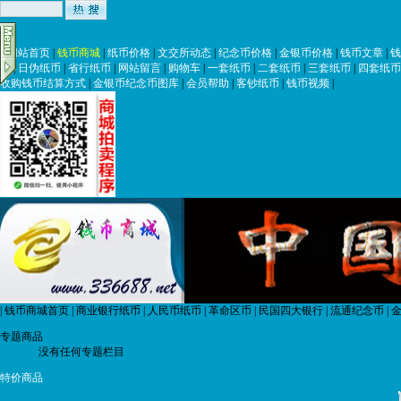
|
网站首页
|
钱币商城
|
纸币价格
|
文交所动态
|
纪念币价格
|
金银币价格
|
钱币文章
|
钱
币
|
日伪纸币
|
省行纸币
|
网站留言
|
购物车
|
一套纸币
|
二套纸币
|
三套纸币
|
四套纸币
收购钱币结算方式
|
金银币纪念币图库
|
会员帮助
|
客钞纸币
|
钱币视频
|
|
钱币商城首页
|
商业银行纸币
|
人民币纸币
|
革命区币
|
民国四大银行
|
流通纪念币
|
金
专题商品
没有任何专题栏目
特价商品