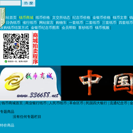
|
网站首页
|
钱币商城
|
纸币价格
|
文交所动态
|
纪念币价格
|
金银币价格
|
钱币文章
|
钱
币
|
日伪纸币
|
省行纸币
|
网站留言
|
购物车
|
一套纸币
|
二套纸币
|
三套纸币
|
四套纸币
收购钱币结算方式
|
金银币纪念币图库
|
会员帮助
|
客钞纸币
|
钱币视频
|
|
钱币商城首页
|
商业银行纸币
|
人民币纸币
|
革命区币
|
民国四大银行
|
流通纪念币
|
金
专题商品
没有任何专题栏目
特价商品