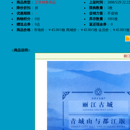
商品类型
：
正常销售商品
上架时间
： 2008/5/29 22:22
降价折扣
： 折
限购数量
： 1枚
优惠期限
：
～
促销方案
： 不促销
购物积分
： 0分
库存数量
： 1001枚
赠送点券
： 0点
返还现金券
： 0
商品价格
：市场价：￥45.00/1枚 商城价：￥45.00/1枚 会员价：￥45.00/
::商品说明::
丽江