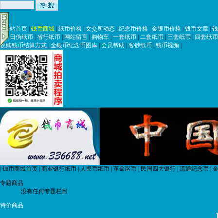
|
网站首页
|
钱币商城
|
纸币价格
|
文交所动态
|
纪念币价格
|
金银币价格
|
钱币文章
|
钱
币
|
日伪纸币
|
省行纸币
|
网站留言
|
购物车
|
一套纸币
|
二套纸币
|
三套纸币
|
四套纸币
收购钱币结算方式
|
金银币纪念币图库
|
会员帮助
|
客钞纸币
|
钱币视频
|
|
钱币商城首页
|
商业银行纸币
|
人民币纸币
|
革命区币
|
民国四大银行
|
流通纪念币
|
金
专题商品
没有任何专题栏目
特价商品