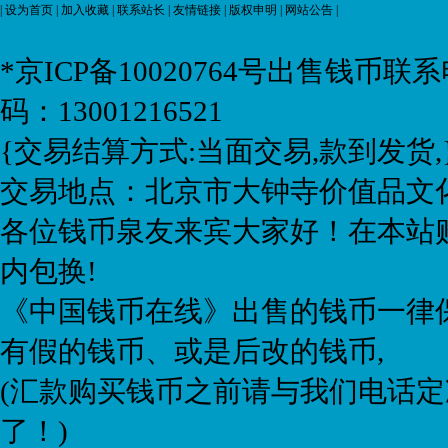
|
设为首页
|
加入收藏
|
联系站长
|
友情链接
|
版权申明
|
网站公告
|
*京ICP备10020764号
出售钱币联系电话:
码：13001216521
{交易结算方式:当面交易,款到发货,
交易地点：北京市大钟寺价值品文化
各位钱币泉友来宾大家好！在本站购
内包换!
《中国钱币在线》出售的钱币一律保
有假的钱币、或是后改的钱币,
(汇款购买钱币之前请与我们电话定
了！)