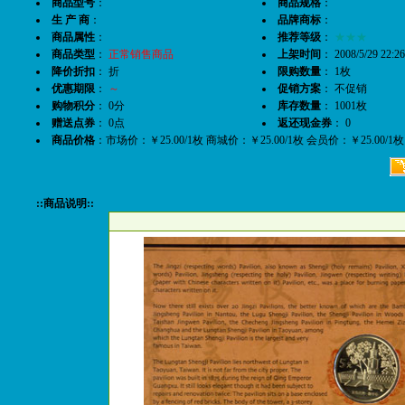
商品型号
：
商品规格
：
生 产 商
：
品牌商标
：
商品属性
：
推荐等级
：
★★★
商品类型
：
正常销售商品
上架时间
： 2008/5/29 22:26
降价折扣
： 折
限购数量
： 1枚
优惠期限
：
～
促销方案
： 不促销
购物积分
： 0分
库存数量
： 1001枚
赠送点券
： 0点
返还现金券
： 0
商品价格
：市场价：￥25.00/1枚 商城价：￥25.00/1枚 会员价：￥25.00/
::商品说明::