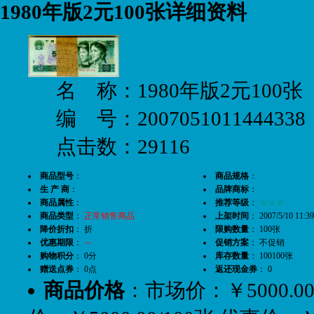
1980年版2元100张详细资料
名 称：1980年版2元100张
编 号：2007051011444338
点击数：29116
商品型号
：
商品规格
：
生 产 商
：
品牌商标
：
商品属性
：
推荐等级
：
★★★
商品类型
：
正常销售商品
上架时间
： 2007/5/10 11:39
降价折扣
： 折
限购数量
： 100张
优惠期限
：
～
促销方案
： 不促销
购物积分
： 0分
库存数量
： 100100张
赠送点券
： 0点
返还现金券
： 0
商品价格
：市场价：￥5000.00/