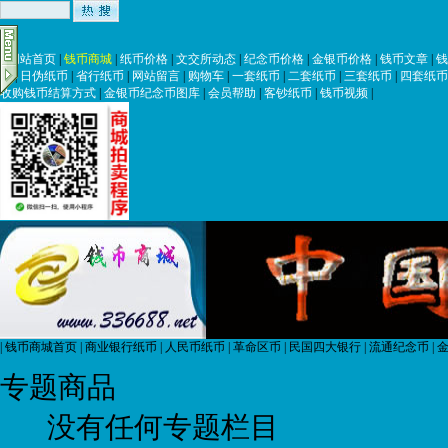
|
网站首页
|
钱币商城
|
纸币价格
|
文交所动态
|
纪念币价格
|
金银币价格
|
钱币文章
|
钱
币
|
日伪纸币
|
省行纸币
|
网站留言
|
购物车
|
一套纸币
|
二套纸币
|
三套纸币
|
四套纸币
收购钱币结算方式
|
金银币纪念币图库
|
会员帮助
|
客钞纸币
|
钱币视频
|
|
钱币商城首页
|
商业银行纸币
|
人民币纸币
|
革命区币
|
民国四大银行
|
流通纪念币
|
金
专题商品
没有任何专题栏目