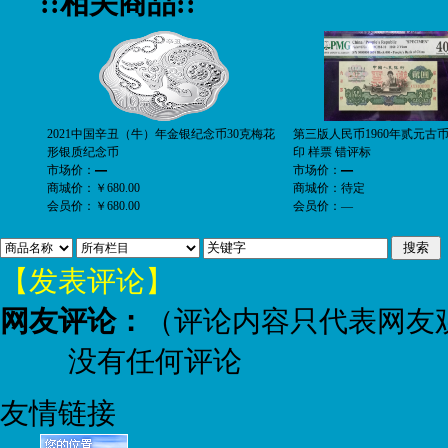
::相关商品::
2021中国辛丑（牛）年金银纪念币30克梅花
第三版人民币1960年贰元古
形银质纪念币
印 样票 错评标
市场价：
—
市场价：
—
商城价：
￥680.00
商城价：
待定
会员价：
￥680.00
会员价：
—
【发表评论】
网友评论：
（评论内容只代表网友
没有任何评论
友情链接