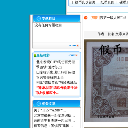
|
钱币真伪首页
|
纸币真伪
|
硬币
[组图]
假第一版人民币５
专题栏目
没有任何专题栏目
作者：佚名 文章来源：本
最新推荐
北京发现C1F9高仿百元假
币 验钞3遍才识出
山东临沂出现C1F9开头假
币 民警提醒防上当
别拿“错版货币”当珍稀藏品
“背绿水印“纸币作伪新手法
币友收藏应小…
相关文章
关于“TJ55”“AZ88”“…
北京市破获一起变造80版…
云南晋宁县查获一起出售…
预警信息：警惕假“建国…