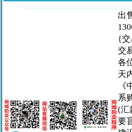
出售
130
{交
交
各
天
《
系
(
要