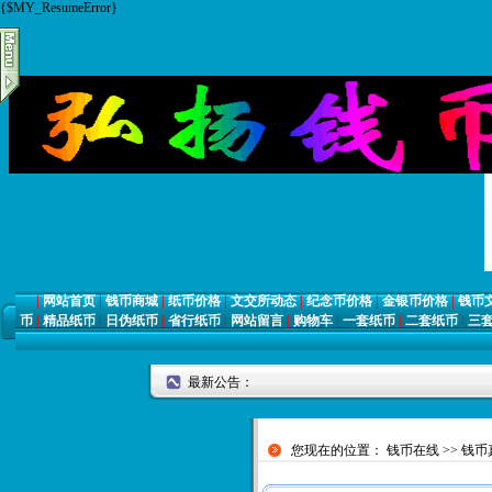
{$MY_ResumeError}
|
网站首页
|
钱币商城
|
纸币价格
|
文交所动态
|
纪念币价格
|
金银币价格
|
钱币
币
|
精品纸币
|
日伪纸币
|
省行纸币
|
网站留言
|
购物车
|
一套纸币
|
二套纸币
|
三
最新公告：
您现在的位置：
钱币在线
>>
钱币