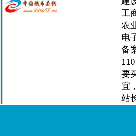
建设
工商
农业
电子
备案
110
要
宜
站