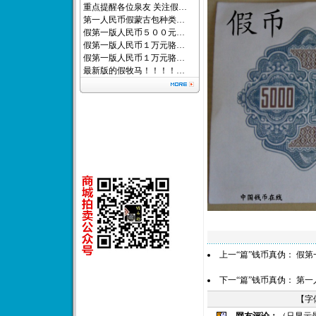
重点提醒各位泉友 关注假…
第一人民币假蒙古包种类…
假第一版人民币５００元…
假第一版人民币１万元骆…
假第一版人民币１万元骆…
最新版的假牧马！！！！…
上一“篇”钱币真伪：
假第
下一“篇”钱币真伪：
第一
【字
网友评论：
（只显示