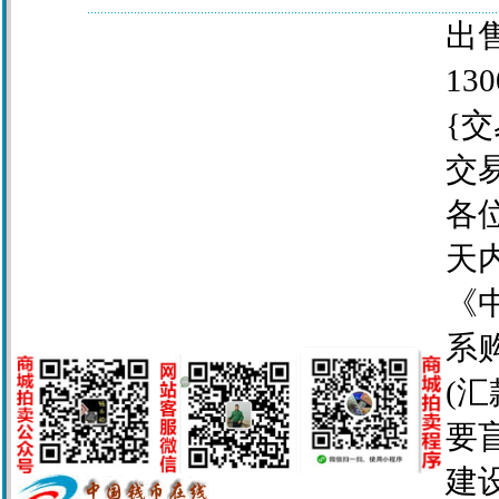
出售
130
{交
交
各
天
《
系
(
要
建设