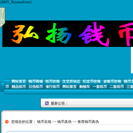
{$MY_ResumeError}
|
网站首页
|
钱币商城
|
纸币价格
|
文交所动态
|
纪念币价格
|
金银币价格
|
钱币
币
|
精品纸币
|
日伪纸币
|
省行纸币
|
网站留言
|
购物车
|
一套纸币
|
二套纸币
|
三
最新公告：
您现在的位置：
钱币在线
>>
钱币真伪
>> 推荐钱币真伪