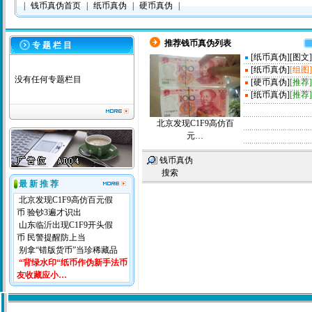
|
钱币真伪首页
|
纸币真伪
|
硬币真伪
|
推荐钱币真伪列表
专 题 栏 目
[
纸币真伪
]
[图文]
[
纸币真伪
]
[组图]
没有任何专题栏目
[
硬币真伪
]
[推荐]
[
纸币真伪
]
[推荐]
北京发现C1F9高仿百
元…
钱币真伪
搜索
最 新 推 荐
北京发现C1F9高仿百元假
币 验钞3遍才识出
山东临沂出现C1F9开头假
币 民警提醒防上当
别拿“错版货币”当珍稀藏品
“背绿水印“纸币作伪新手法币
友收藏应小…