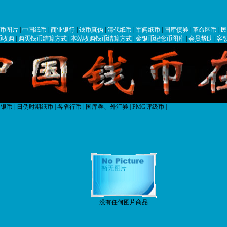
币图片
|
中国纸币
|
商业银行
|
钱币真伪
|
清代纸币
|
军阀纸币
|
国库债券
|
革命区币
|
民
币收购
|
购买钱币结算方式
|
本站收购钱币结算方式
|
金银币纪念币图库
|
会员帮助
|
客
银币
|
日伪时期纸币
|
各省行币
|
国库券、外汇券
|
PMG评级币
|
没有任何图片商品