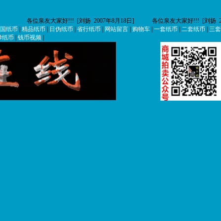
各位泉友大家好!!! [刘扬 2007年8月18日]
各位泉友大家好!!! [刘扬 2007
国纸币
|
精品纸币
|
日伪纸币
|
省行纸币
|
网站留言
|
购物车
|
一套纸币
|
二套纸币
|
三套
钞纸币
|
钱币视频
|