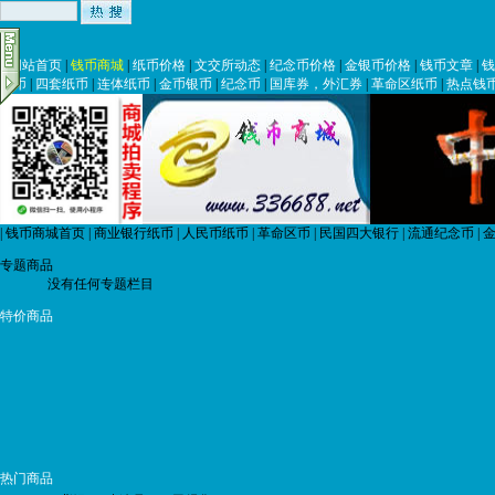
|
网站首页
|
钱币商城
|
纸币价格
|
文交所动态
|
纪念币价格
|
金银币价格
|
钱币文章
|
钱
纸币
|
四套纸币
|
连体纸币
|
金币银币
|
纪念币
|
国库券，外汇券
|
革命区纸币
|
热点钱
|
钱币商城首页
|
商业银行纸币
|
人民币纸币
|
革命区币
|
民国四大银行
|
流通纪念币
|
金
专题商品
没有任何专题栏目
特价商品
热门商品