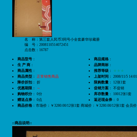
名 称：第三套人民币3同号小全套豪华珍藏册
编 号：2008110514072451
点击数：16787
商品型号
：
商品规格
：
生 产 商
：
品牌商标
：
商品属性
：
推荐等级
：
★★★
商品类型
：
正常销售商品
上架时间
： 2008/11/5 14:01
降价折扣
： 折
限购数量
： 12张1套
优惠期限
：
～
促销方案
： 不促销
购物积分
： 0分
库存数量
： 10012张1套
赠送点券
： 0点
返还现金券
： 0
商品价格
：市场价：￥3280.00/12张1套 商城价：￥3280.00/12张1套 会员价
::商品说明::