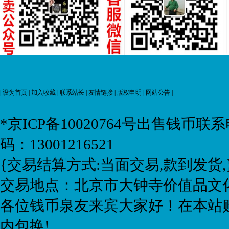
|
设为首页
|
加入收藏
|
联系站长
|
友情链接
|
版权申明
|
网站公告
|
*京ICP备10020764号
出售钱币联系电话:
码：13001216521
{交易结算方式:当面交易,款到发货,
交易地点：北京市大钟寺价值品文化
各位钱币泉友来宾大家好！在本站购
内包换!