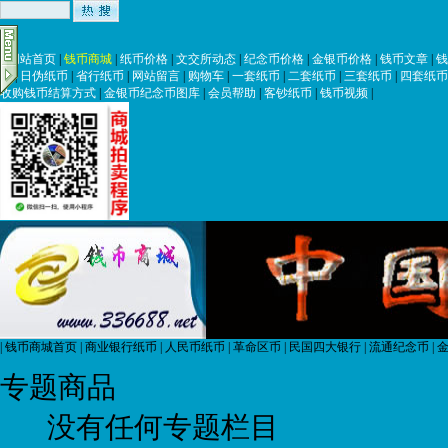
|
网站首页
|
钱币商城
|
纸币价格
|
文交所动态
|
纪念币价格
|
金银币价格
|
钱币文章
|
钱
币
|
日伪纸币
|
省行纸币
|
网站留言
|
购物车
|
一套纸币
|
二套纸币
|
三套纸币
|
四套纸币
收购钱币结算方式
|
金银币纪念币图库
|
会员帮助
|
客钞纸币
|
钱币视频
|
|
钱币商城首页
|
商业银行纸币
|
人民币纸币
|
革命区币
|
民国四大银行
|
流通纪念币
|
金
专题商品
没有任何专题栏目