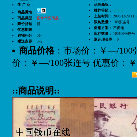
生 产 商
：
品牌商标
：
推荐等级
：
★★★
商品属性
：
上架时间
： 2005/12/29 11:1
商品类型
：
正常销售商品
限购数量
： 100张连号
降价折扣
： 折
促销方案
： 不促销
优惠期限
：
～
库存数量
： 100100张连号
购物积分
： 0分
返还现金券
： 0
赠送点券
： 0点
商品价格
：市场价：￥—/100
价：￥—/100张连号 优惠价：￥
::商品说明::