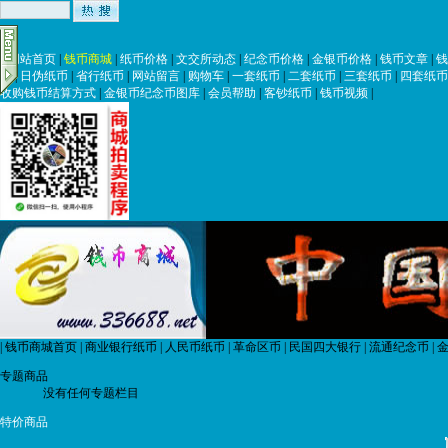
|
网站首页
|
钱币商城
|
纸币价格
|
文交所动态
|
纪念币价格
|
金银币价格
|
钱币文章
|
钱
币
|
日伪纸币
|
省行纸币
|
网站留言
|
购物车
|
一套纸币
|
二套纸币
|
三套纸币
|
四套纸币
收购钱币结算方式
|
金银币纪念币图库
|
会员帮助
|
客钞纸币
|
钱币视频
|
|
钱币商城首页
|
商业银行纸币
|
人民币纸币
|
革命区币
|
民国四大银行
|
流通纪念币
|
金
专题商品
没有任何专题栏目
特价商品