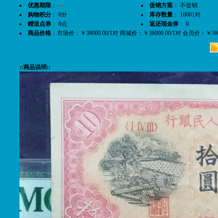
优惠期限
：
～
促销方案
： 不促销
购物积分
： 0分
库存数量
： 10001对
赠送点券
： 0点
返还现金券
： 0
商品价格
：市场价：￥38000.00/1对 商城价：￥38000.00/1对 会员价：￥38
::商品说明::