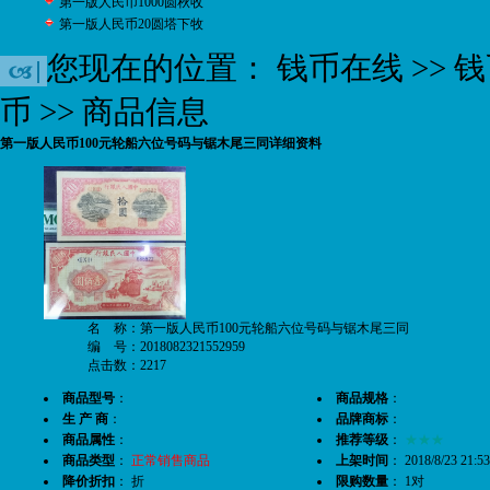
第一版人民币1000圆秋收
第一版人民币20圆塔下牧
您现在的位置：
钱币在线
>>
钱
币
>> 商品信息
第一版人民币100元轮船六位号码与锯木尾三同详细资料
名 称：第一版人民币100元轮船六位号码与锯木尾三同
编 号：2018082321552959
点击数：2217
商品型号
：
商品规格
：
生 产 商
：
品牌商标
：
商品属性
：
推荐等级
：
★★★
商品类型
：
正常销售商品
上架时间
： 2018/8/23 21:53
降价折扣
： 折
限购数量
： 1对