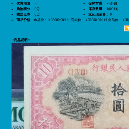
优惠期限
：
～
促销方案
： 不促销
购物积分
： 0分
库存数量
： 10001对
赠送点券
： 0点
返还现金券
： 0
商品价格
：市场价：￥38000.00/1对 商城价：￥38000.00/1对 会员价：￥38
::商品说明::