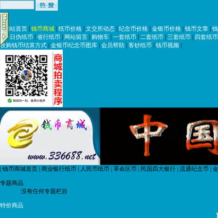
|
网站首页
|
钱币商城
|
纸币价格
|
文交所动态
|
纪念币价格
|
金银币价格
|
钱币文章
|
钱
币
|
日伪纸币
|
省行纸币
|
网站留言
|
购物车
|
一套纸币
|
二套纸币
|
三套纸币
|
四套纸币
收购钱币结算方式
|
金银币纪念币图库
|
会员帮助
|
客钞纸币
|
钱币视频
|
|
钱币商城首页
|
商业银行纸币
|
人民币纸币
|
革命区币
|
民国四大银行
|
流通纪念币
|
金
专题商品
没有任何专题栏目
特价商品