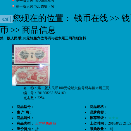
第一版人民币1000圆秋收
第一版人民币20圆塔下牧
您现在的位置：
钱币在线
>>
钱
币
>> 商品信息
第一版人民币100元轮船六位号码与锯木尾三同详细资料
名 称：第一版人民币100元轮船六位号码与锯木尾三同
编 号：2018082321564160
点击数：2254
商品型号
：
商品规格
：
生 产 商
：
品牌商标
：
商品属性
：
推荐等级
：
★★★
商品类型
：
正常销售商品
上架时间
： 2018/8/23 21:55
降价折扣
： 折
限购数量
： 1对