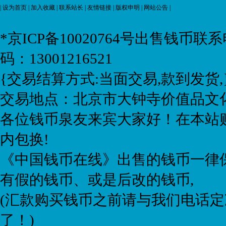
|
设为首页
|
加入收藏
|
联系站长
|
友情链接
|
版权申明
|
网站公告
|
*京ICP备10020764号
出售钱币联系电话:
码：13001216521
{交易结算方式:当面交易,款到发货,
交易地点：北京市大钟寺价值品文化
各位钱币泉友来宾大家好！在本站购
内包换!
《中国钱币在线》出售的钱币一律保
有假的钱币、或是后改的钱币,
(汇款购买钱币之前请与我们电话定
了！)