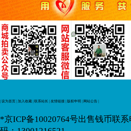
|
设为首页
|
加入收藏
|
联系站长
|
友情链接
|
版权申明
|
网站公告
|
*京ICP备10020764号
出售钱币联系电话:
码：13001216521