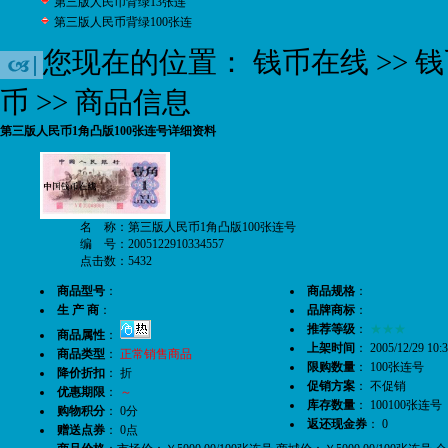
第三版人民币背绿13张连
第三版人民币背绿100张连
您现在的位置：
钱币在线
>>
钱
币
>> 商品信息
第三版人民币1角凸版100张连号详细资料
名 称：第三版人民币1角凸版100张连号
编 号：2005122910334557
点击数：5432
商品型号
：
商品规格
：
生 产 商
：
品牌商标
：
推荐等级
：
★★★
商品属性
：
上架时间
： 2005/12/29 10:3
商品类型
：
正常销售商品
限购数量
： 100张连号
降价折扣
： 折
促销方案
： 不促销
优惠期限
：
～
库存数量
： 100100张连号
购物积分
： 0分
返还现金券
： 0
赠送点券
： 0点