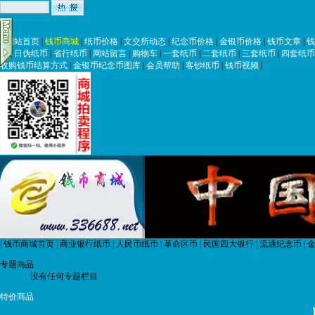
|
网站首页
|
钱币商城
|
纸币价格
|
文交所动态
|
纪念币价格
|
金银币价格
|
钱币文章
|
钱
币
|
日伪纸币
|
省行纸币
|
网站留言
|
购物车
|
一套纸币
|
二套纸币
|
三套纸币
|
四套纸币
收购钱币结算方式
|
金银币纪念币图库
|
会员帮助
|
客钞纸币
|
钱币视频
|
|
钱币商城首页
|
商业银行纸币
|
人民币纸币
|
革命区币
|
民国四大银行
|
流通纪念币
|
金
专题商品
没有任何专题栏目
特价商品