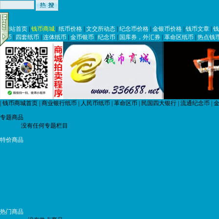
|
网站首页
|
钱币商城
|
纸币价格
|
文交所动态
|
纪念币价格
|
金银币价格
|
钱币文章
|
钱
纸币
|
四套纸币
|
连体纸币
|
金币银币
|
纪念币
|
国库券，外汇券
|
革命区纸币
|
热点钱
|
钱币商城首页
|
商业银行纸币
|
人民币纸币
|
革命区币
|
民国四大银行
|
流通纪念币
|
金
专题商品
没有任何专题栏目
特价商品
热门商品