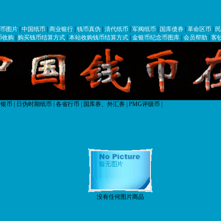
各位
币图片
|
中国纸币
|
商业银行
|
钱币真伪
|
清代纸币
|
军阀纸币
|
国库债券
|
革命区币
|
民
币收购
|
购买钱币结算方式
|
本站收购钱币结算方式
|
金银币纪念币图库
|
会员帮助
|
客
银币
|
日伪时期纸币
|
各省行币
|
国库券、外汇券
|
PMG评级币
|
没有任何图片商品