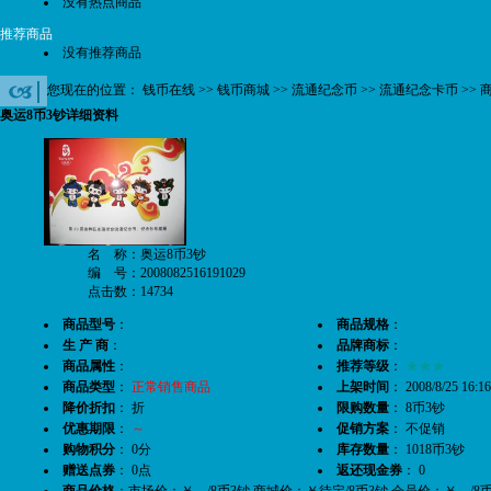
没有热点商品
推荐商品
没有推荐商品
您现在的位置：
钱币在线
>>
钱币商城
>>
流通纪念币
>>
流通纪念卡币
>> 
奥运8币3钞详细资料
名 称：奥运8币3钞
编 号：2008082516191029
点击数：14734
商品型号
：
商品规格
：
生 产 商
：
品牌商标
：
商品属性
：
推荐等级
：
★★★
商品类型
：
正常销售商品
上架时间
： 2008/8/25 16:16
降价折扣
： 折
限购数量
： 8币3钞
优惠期限
：
～
促销方案
： 不促销
购物积分
： 0分
库存数量
： 1018币3钞
赠送点券
： 0点
返还现金券
： 0
商品价格
：市场价：￥—/8币3钞 商城价：￥待定/8币3钞 会员价：￥—/8