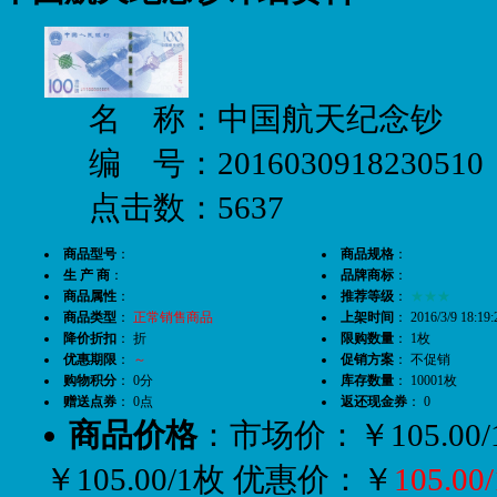
名 称：中国航天纪念钞
编 号：2016030918230510
点击数：5637
商品型号
：
商品规格
：
生 产 商
：
品牌商标
：
商品属性
：
推荐等级
：
★★★
商品类型
：
正常销售商品
上架时间
： 2016/3/9 18:19:
降价折扣
： 折
限购数量
： 1枚
优惠期限
：
～
促销方案
： 不促销
购物积分
： 0分
库存数量
： 10001枚
赠送点券
： 0点
返还现金券
： 0
商品价格
：市场价：￥105.00/
￥105.00/1枚 优惠价：￥
105.00