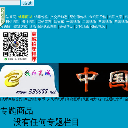
|
网站首页
|
钱币商城
|
纸币价格
|
文交所动态
|
纪念币价格
|
金银币价格
|
钱币文章
|
钱
币
|
日伪纸币
|
省行纸币
|
网站留言
|
购物车
|
一套纸币
|
二套纸币
|
三套纸币
|
四套纸币
收购钱币结算方式
|
金银币纪念币图库
|
会员帮助
|
客钞纸币
|
钱币视频
|
|
钱币商城首页
|
商业银行纸币
|
人民币纸币
|
革命区币
|
民国四大银行
|
流通纪念币
|
金
专题商品
没有任何专题栏目