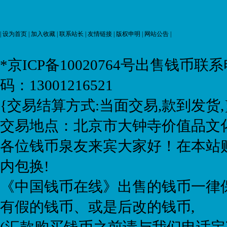
|
设为首页
|
加入收藏
|
联系站长
|
友情链接
|
版权申明
|
网站公告
|
*京ICP备10020764号
出售钱币联系电话:
码：13001216521
{交易结算方式:当面交易,款到发货,
交易地点：北京市大钟寺价值品文化
各位钱币泉友来宾大家好！在本站购
内包换!
《中国钱币在线》出售的钱币一律保
有假的钱币、或是后改的钱币,