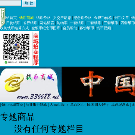
|
网站首页
|
钱币商城
|
纸币价格
|
文交所动态
|
纪念币价格
|
金银币价格
|
钱币文章
|
钱
币
|
日伪纸币
|
省行纸币
|
网站留言
|
购物车
|
一套纸币
|
二套纸币
|
三套纸币
|
四套纸币
收购钱币结算方式
|
金银币纪念币图库
|
会员帮助
|
客钞纸币
|
钱币视频
|
|
钱币商城首页
|
商业银行纸币
|
人民币纸币
|
革命区币
|
民国四大银行
|
流通纪念币
|
金
专题商品
没有任何专题栏目