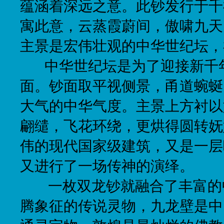
蕴涵着深远之意。此钞发行于千
寓此意，云蒸霞蔚间，傲啸九天
主景是宏伟壮观的中华世纪坛，
中华世纪坛是为了迎接新千
面。钞面取平视侧景，甬道蜿蜒
大气的中华气度。主景上方衬以
翩缱，飞花环绕，更烘得圆转妩
伟的现代国家级建筑，又是一层
又进行了一场传神的演绎。
一枚双龙钞就融合了丰富的
腾象征的传说灵物，九龙壁是中