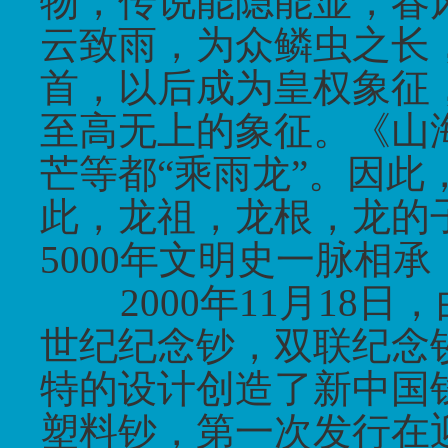
物，传说能隐能显，春
云致雨，为众鳞虫之长
首，以后成为皇权象征
至高无上的象征。《山
芒等都
“
乘雨龙
”
。因此
此，龙祖，龙根，龙的
5000
年文明史一脉相承
2000
年11
月18
日
，
世纪纪念钞，双联纪念
特的设计创造了新中国
塑料钞，第一次发行在