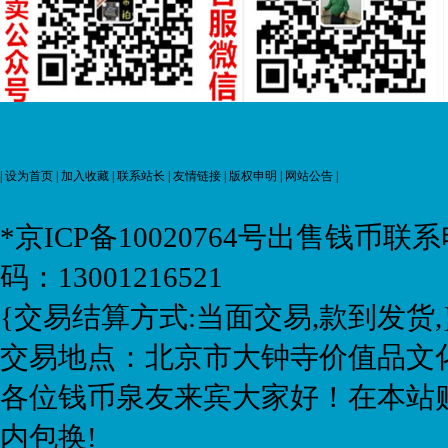
|
设为首页
|
加入收藏
|
联系站长
|
友情链接
|
版权申明
|
网站公告
|
*京ICP备10020764号
出售钱币联系电话:
码：13001216521
{交易结算方式:当面交易,款到发货,
交易地点：北京市大钟寺价值品文化
各位钱币泉友来宾大家好！在本站购
内包换!