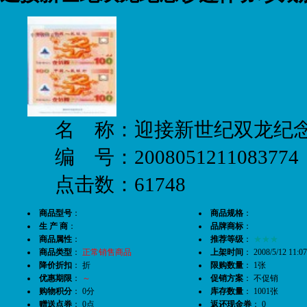
名 称：迎接新世纪双龙纪
编 号：2008051211083774
点击数：61748
商品型号
：
商品规格
：
生 产 商
：
品牌商标
：
商品属性
：
推荐等级
：
★★★
商品类型
：
正常销售商品
上架时间
： 2008/5/12 11:07
降价折扣
： 折
限购数量
： 1张
优惠期限
：
～
促销方案
： 不促销
购物积分
： 0分
库存数量
： 1001张
赠送点券
： 0点
返还现金券
： 0